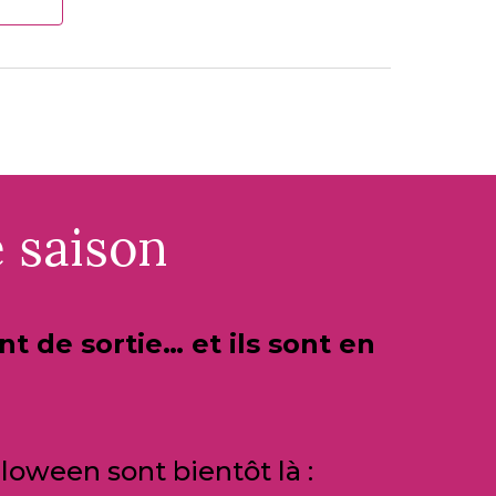
e saison
t de sortie… et ils sont en
oween sont bientôt là :