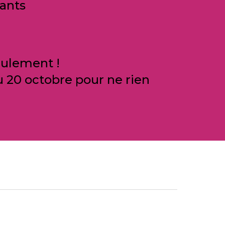
yants
eulement !
 20 octobre pour ne rien