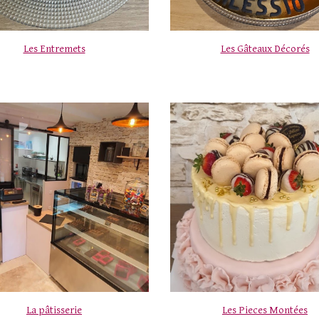
Les Entremets
Les Gâteaux Décorés
La pâtisserie
Les Pieces Montées