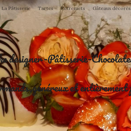
La Pâtisserie
Tartes
Entremets
Gâteaux décorés
ip to main content
Skip to navigat
e designer-Pâtisserie-Chocolate
rmands,généreux et entièrement 