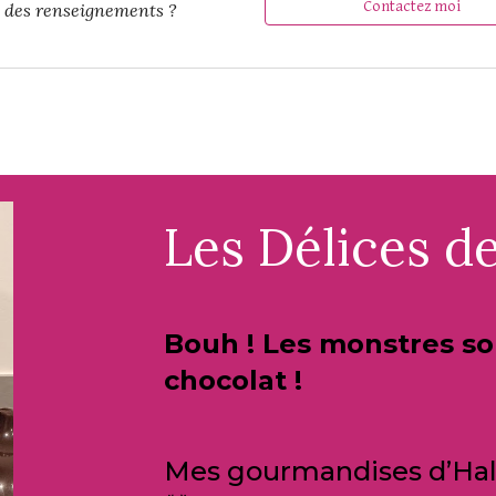
Contactez moi
 des renseignements ?
Les Délices d
Bouh ! Les monstres son
chocolat !
Mes gourmandises d’Hall