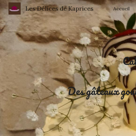
Les Délices de Kaprices
Accueil
Sk
Cak
Des gâteaux gou