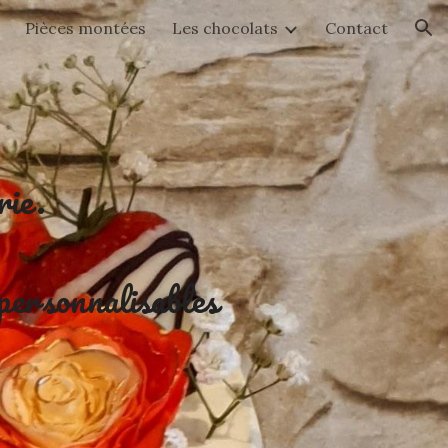
Pièces montées
Les chocolats
Contact
ion
rie.
personnalisables